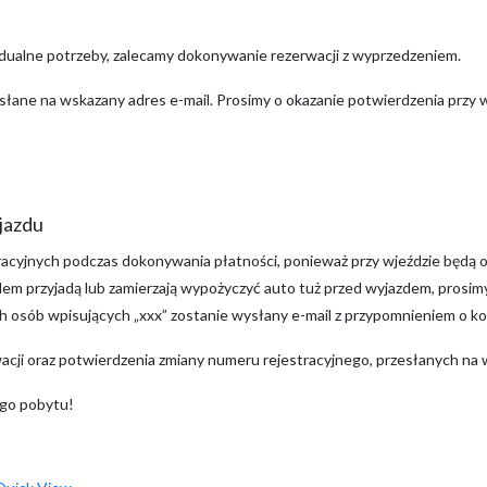
dualne potrzeby, zalecamy dokonywanie rezerwacji z wyprzedzeniem.
słane na wskazany adres e-mail. Prosimy o okazanie potwierdzenia przy w
jazdu
acyjnych podczas dokonywania płatności, ponieważ przy wjeździe będą 
azdem przyjadą lub zamierzają wypożyczyć auto tuż przed wyjazdem, prosi
h osób wpisujących „xxx” zostanie wysłany e-mail z przypomnieniem o ko
wacji oraz potwierdzenia zmiany numeru rejestracyjnego, przesłanych na 
ego pobytu!