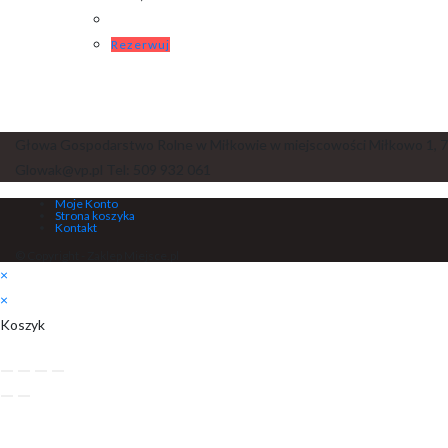
Rezerwuj
Głowa Gospodarstwo Rolne w Miłkowie w miejscowości Miłkowo 1, 7
Glowak@vp.pl Tel: 509 932 061
Moje Konto
Strona koszyka
Kontakt
© Copyright - Zaklep Miejsce.pl
×
×
Koszyk