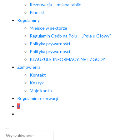
Rezerwacja – zmiana tablic
Pineski
Regulaminy
Miejsce w sektorze
Regulamin Osób na Polu – „Pole u Głowy”
Polityka prywatności
Polityka prywatności
KLAUZULE INFORMACYJNE I ZGODY
Zamówienia
Kontakt
Koszyk
Moje konto
Regulamin rezerwacji
0
Toggle
website
search