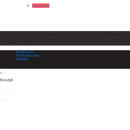
Rezerwuj
Głowa Gospodarstwo Rolne w Miłkowie w miejscowości Miłkowo 1, 7
Glowak@vp.pl Tel: 509 932 061
Moje Konto
Strona koszyka
Kontakt
© Copyright - Zaklep Miejsce.pl
×
Koszyk