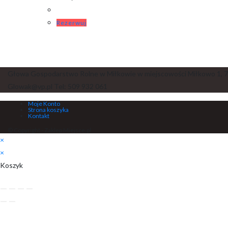
Rezerwuj
Głowa Gospodarstwo Rolne w Miłkowie w miejscowości Miłkowo 1, 7
Glowak@vp.pl Tel: 509 932 061
Moje Konto
Strona koszyka
Kontakt
© Copyright - Zaklep Miejsce.pl
×
×
Koszyk