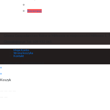
Rezerwuj
Głowa Gospodarstwo Rolne w Miłkowie w miejscowości Miłkowo 1, 7
Glowak@vp.pl Tel: 509 932 061
Moje Konto
Strona koszyka
Kontakt
© Copyright - Zaklep Miejsce.pl
×
×
Koszyk