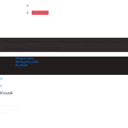
Rezerwuj
Głowa Gospodarstwo Rolne w Miłkowie w miejscowości Miłkowo 1, 7
Glowak@vp.pl Tel: 509 932 061
Moje Konto
Strona koszyka
Kontakt
© Copyright - Zaklep Miejsce.pl
×
×
Koszyk