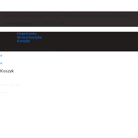
Głowa Gospodarstwo Rolne w Miłkowie w miejscowości Miłkowo 1, 7
Glowak@vp.pl Tel: 509 932 061
Moje Konto
Strona koszyka
Kontakt
© Copyright - Zaklep Miejsce.pl
×
×
Koszyk