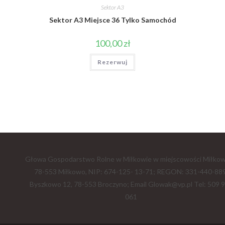
Sektor A3
Sektor A3 Miejsce 36 Tylko Samochód
100,00
zł
Rezerwuj
Głowa Gospodarstwo Rolne w Miłkowie w miejscowości Miłkow
78-553 Miłkowo, NIP: 674-125- 13-71; REGON: 331-440-889
Byszkowo 12, 78-553 Broczyno; Email Glowak@vp.pl Tel: 509 
061