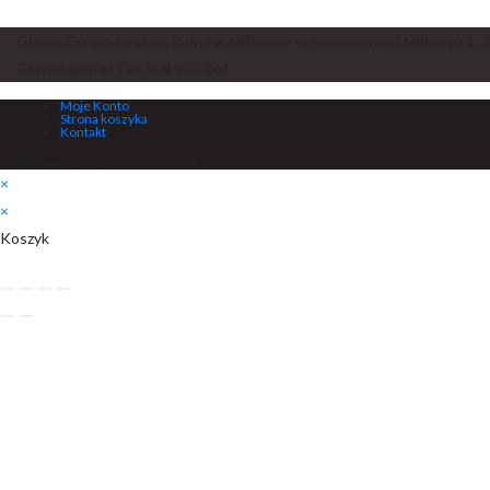
Głowa Gospodarstwo Rolne w Miłkowie w miejscowości Miłkowo 1, 7
Glowak@vp.pl Tel: 509 932 061
Moje Konto
Strona koszyka
Kontakt
© Copyright - Zaklep Miejsce.pl
×
×
Koszyk