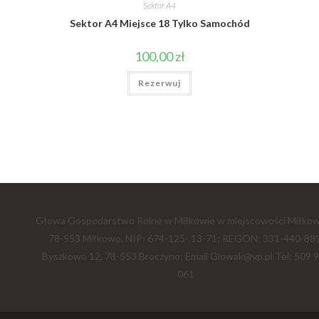
Sektor A4
Sektor A4 Miejsce 18 Tylko Samochód
100,00
zł
Rezerwuj
Głowa Gospodarstwo Rolne w Miłkowie w miejscowości Miłkow
78-553 Miłkowo, NIP: 674-125- 13-71; REGON: 331-440-889
Byszkowo 12, 78-553 Broczyno; Email Glowak@vp.pl Tel: 509 
061