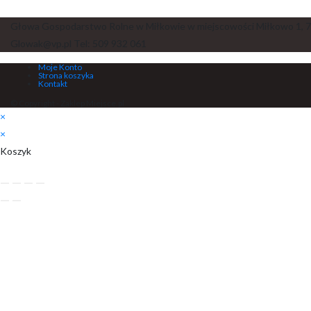
Głowa Gospodarstwo Rolne w Miłkowie w miejscowości Miłkowo 1, 7
Glowak@vp.pl Tel: 509 932 061
Moje Konto
Strona koszyka
Kontakt
© Copyright - Zaklep Miejsce.pl
×
×
Koszyk