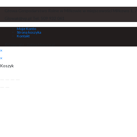
Głowa Gospodarstwo Rolne w Miłkowie w miejscowości Miłkowo 1, 7
Glowak@vp.pl Tel: 509 932 061
Moje Konto
Strona koszyka
Kontakt
© Copyright - Zaklep Miejsce.pl
×
×
Koszyk