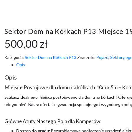
Sektor Dom na Kółkach P13 Miejsce 1
500,00
zł
Kategoria:
Sektor Dom na Kółkach P13
Znaczniki:
Pojazd
,
Sektory og
Opis
Opis
Miejsce Postojowe dla domu na kółkach 10m x 5m – Kom
Szukasz idealnego miejsca postojowego dla domu na kółkach? Oferuj
udogodnień. Nasza oferta to gwarancja spokojnego i wygodnego pobytu,
Główne Atuty Naszego Pola dla Kamperów:
Dostęp do prądu:
Bezproblemowe podłączenie urządzeń elektry