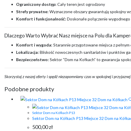
Ograniczony dostęp:
Cały teren jest ogrodzony
Strefy prywatne:
Wyznaczone obszary gwarantują spokojny wy
Komfort i funkcjonalność:
Doskonałe połączenie wygodnego d
Dlaczego Warto Wybrać Nasz miejsce na Polu dla Kampe
Komfort i wygoda:
Starannie przygotowane miejsca z pełnym
Lokalizacja:
Bliskość nowoczesnych sanitariatów i punktów g
Bezpieczeństwo:
Sektor “Dom na Kołkach” to gwarancja spokoj
Skorzystaj z naszej oferty i spędź niezapomniany czas w spokojnej i przyjaznej
Podobne produkty
Q
Sektor Dom na Kółkach P13
Sektor Dom na Kółkach P13 Miejsce 32 Dom na Kółka
500,00
zł