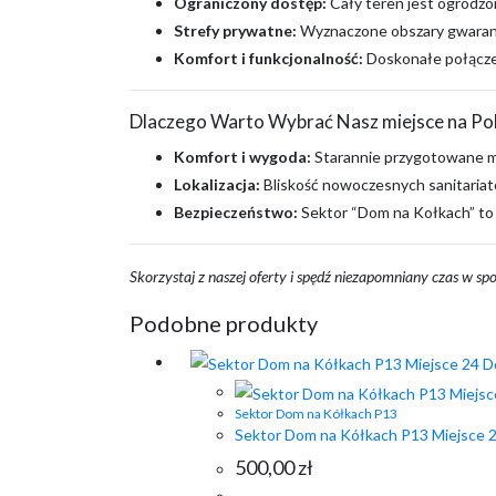
Ograniczony dostęp:
Cały teren jest ogrodzo
Strefy prywatne:
Wyznaczone obszary gwarant
Komfort i funkcjonalność:
Doskonałe połącze
Dlaczego Warto Wybrać Nasz miejsce na Po
Komfort i wygoda:
Starannie przygotowane m
Lokalizacja:
Bliskość nowoczesnych sanitaria
Bezpieczeństwo:
Sektor “Dom na Kołkach” to 
Skorzystaj z naszej oferty i spędź niezapomniany czas w spo
Podobne produkty
Sektor Dom na Kółkach P13
Sektor Dom na Kółkach P13 Miejsce 
500,00
zł