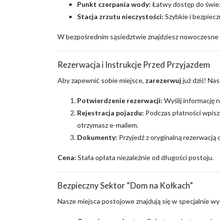
Punkt czerpania wody:
Łatwy dostęp do śwież
Stacja zrzutu nieczystości:
Szybkie i bezpiec
W bezpośrednim sąsiedztwie znajdziesz nowoczesne
Rezerwacja i Instrukcje Przed Przyjazdem
Aby zapewnić sobie miejsce,
zarezerwuj
już dziś! Na
Potwierdzenie rezerwacji:
Wyślij informację n
Rejestracja pojazdu:
Podczas płatności wpisz 
otrzymasz e-mailem.
Dokumenty:
Przyjedź z oryginalną rezerwacją
Cena:
Stała opłata niezależnie od długości postoju.
Bezpieczny Sektor “Dom na Kołkach”
Nasze miejsca postojowe znajdują się w specjalnie w