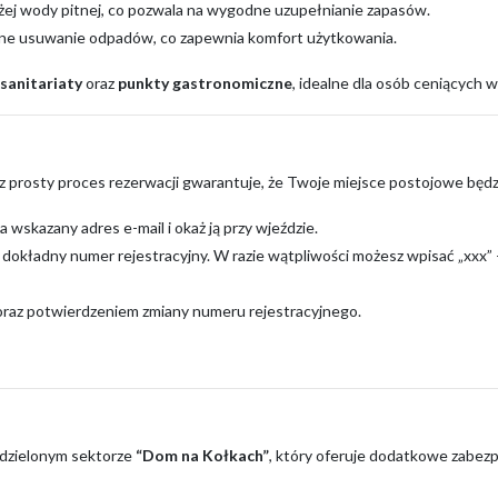
ej wody pitnej, co pozwala na wygodne uzupełnianie zapasów.
zne usuwanie odpadów, co zapewnia komfort użytkowania.
sanitariaty
oraz
punkty gastronomiczne
, idealne dla osób ceniących w
sz prosty proces rezerwacji gwarantuje, że Twoje miejsce postojowe będz
a wskazany adres e-mail i okaż ją przy wjeździe.
dokładny numer rejestracyjny. W razie wątpliwości możesz wpisać „xxx” 
 oraz potwierdzeniem zmiany numeru rejestracyjnego.
ydzielonym sektorze
“Dom na Kołkach”
, który oferuje dodatkowe zabezp