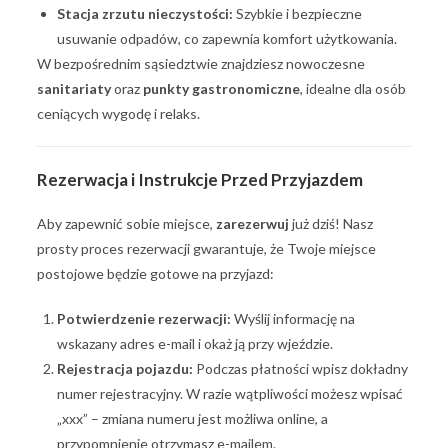
Stacja zrzutu nieczystości:
Szybkie i bezpieczne
usuwanie odpadów, co zapewnia komfort użytkowania.
W bezpośrednim sąsiedztwie znajdziesz nowoczesne
sanitariaty
oraz
punkty gastronomiczne
, idealne dla osób
ceniących wygodę i relaks.
Rezerwacja i Instrukcje Przed Przyjazdem
Aby zapewnić sobie miejsce,
zarezerwuj
już dziś! Nasz
prosty proces rezerwacji gwarantuje, że Twoje miejsce
postojowe będzie gotowe na przyjazd:
Potwierdzenie rezerwacji:
Wyślij informację na
wskazany adres e-mail i okaż ją przy wjeździe.
Rejestracja pojazdu:
Podczas płatności wpisz dokładny
numer rejestracyjny. W razie wątpliwości możesz wpisać
„xxx” – zmiana numeru jest możliwa online, a
przypomnienie otrzymasz e-mailem.