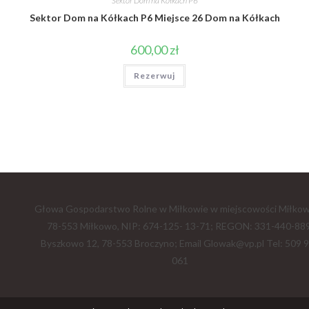
Sektor Dom na Kółkach P6
Sektor Dom na Kółkach P6 Miejsce 26 Dom na Kółkach
600,00
zł
Rezerwuj
Głowa Gospodarstwo Rolne w Miłkowie w miejscowości Miłkow
78-553 Miłkowo, NIP: 674-125- 13-71; REGON: 331-440-889
Byszkowo 12, 78-553 Broczyno; Email Glowak@vp.pl Tel: 509 
061