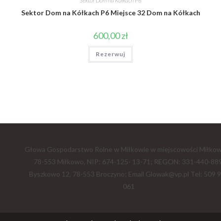
Sektor Dom na Kółkach P6
Sektor Dom na Kółkach P6 Miejsce 32 Dom na Kółkach
600,00
zł
Rezerwuj
Głowa Gospodarstwo Rolne w Miłkowie w miejscowości Miłkow
78-553 Miłkowo, NIP: 674-125- 13-71; REGON: 331-440-889
Byszkowo 12, 78-553 Broczyno; Email Glowak@vp.pl Tel: 509 
061