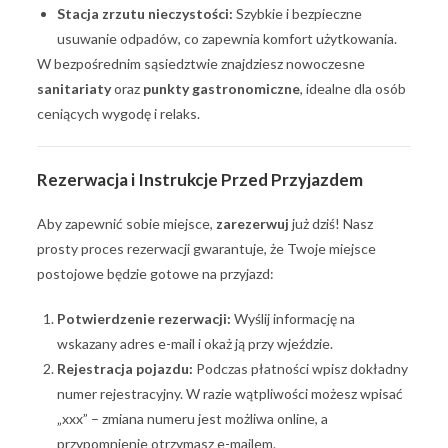
Stacja zrzutu nieczystości:
Szybkie i bezpieczne
usuwanie odpadów, co zapewnia komfort użytkowania.
W bezpośrednim sąsiedztwie znajdziesz nowoczesne
sanitariaty
oraz
punkty gastronomiczne
, idealne dla osób
ceniących wygodę i relaks.
Rezerwacja i Instrukcje Przed Przyjazdem
Aby zapewnić sobie miejsce,
zarezerwuj
już dziś! Nasz
prosty proces rezerwacji gwarantuje, że Twoje miejsce
postojowe będzie gotowe na przyjazd:
Potwierdzenie rezerwacji:
Wyślij informację na
wskazany adres e-mail i okaż ją przy wjeździe.
Rejestracja pojazdu:
Podczas płatności wpisz dokładny
numer rejestracyjny. W razie wątpliwości możesz wpisać
„xxx” – zmiana numeru jest możliwa online, a
przypomnienie otrzymasz e-mailem.