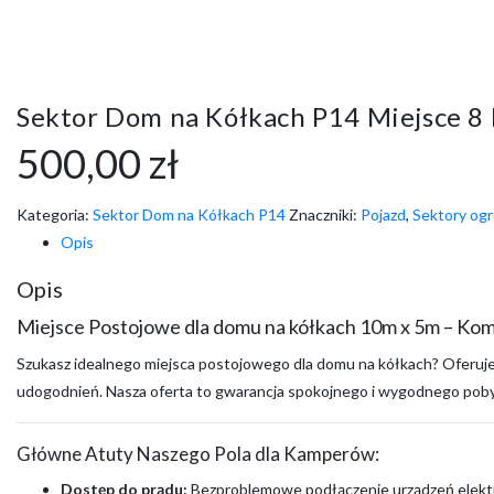
Sektor Dom na Kółkach P14 Miejsce 8
500,00
zł
Kategoria:
Sektor Dom na Kółkach P14
Znaczniki:
Pojazd
,
Sektory og
Opis
Opis
Miejsce Postojowe dla domu na kółkach 10m x 5m – Kom
Szukasz idealnego miejsca postojowego dla domu na kółkach? Oferuj
udogodnień. Nasza oferta to gwarancja spokojnego i wygodnego pobytu,
Główne Atuty Naszego Pola dla Kamperów:
Dostęp do prądu:
Bezproblemowe podłączenie urządzeń elektry