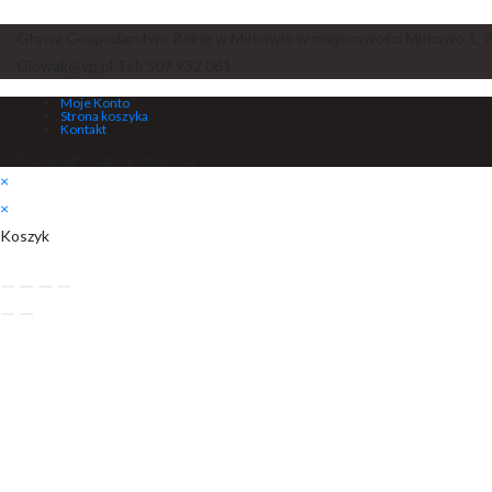
Głowa Gospodarstwo Rolne w Miłkowie w miejscowości Miłkowo 1, 7
Glowak@vp.pl Tel: 509 932 061
Moje Konto
Strona koszyka
Kontakt
© Copyright - Zaklep Miejsce.pl
×
×
Koszyk