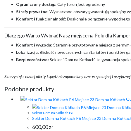
Ograniczony dostęp:
Cały teren jest ogrodzony
Strefy prywatne:
Wyznaczone obszary gwarantują spokojny wy
Komfort i funkcjonalność:
Doskonałe połączenie wygodnego d
Dlaczego Warto Wybrać Nasz miejsce na Polu dla Kampe
Komfort i wygoda:
Starannie przygotowane miejsca z pełnym
Lokalizacja:
Bliskość nowoczesnych sanitariatów i punktów g
Bezpieczeństwo:
Sektor “Dom na Kołkach” to gwarancja spokoj
Skorzystaj z naszej oferty i spędź niezapomniany czas w spokojnej i przyjaznej
Podobne produkty
Qu
Sektor Dom na Kółkach P6
Sektor Dom na Kółkach P6 Miejsce 23 Dom na Kółkac
600,00
zł