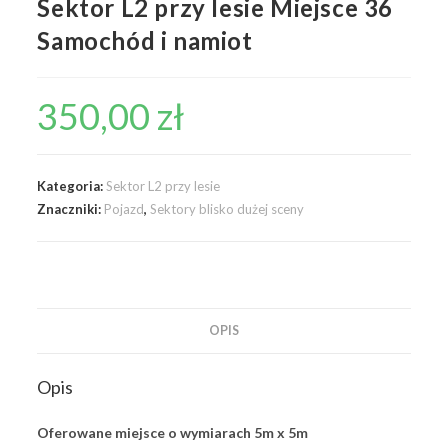
Sektor L2 przy lesie Miejsce 36
Samochód i namiot
350,00
zł
Kategoria:
Sektor L2 przy lesie
Znaczniki:
Pojazd
,
Sektory blisko dużej sceny
OPIS
Opis
Oferowane miejsce o wymiarach 5m x 5m