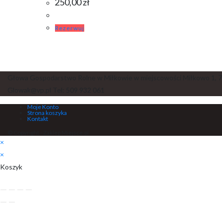
250,00
zł
Rezerwuj
Głowa Gospodarstwo Rolne w Miłkowie w miejscowości Miłkowo 1, 7
Glowak@vp.pl Tel: 509 932 061
Moje Konto
Strona koszyka
Kontakt
© Copyright - Zaklep Miejsce.pl
×
×
Koszyk