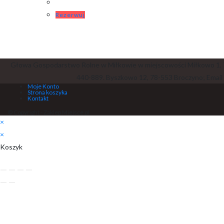
Rezerwuj
Głowa Gospodarstwo Rolne w Miłkowie w miejscowości Miłkowo 1, 
440-889. Byszkowo 12, 78-553 Broczyno; Email
Moje Konto
Strona koszyka
Kontakt
© Copyright - Zaklep Miejsce.pl
×
×
Koszyk