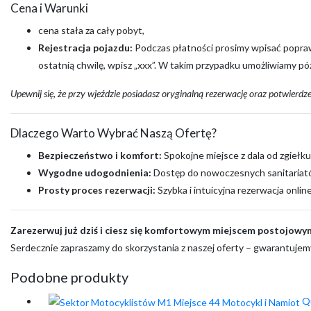
Cena i Warunki
cena stała za cały pobyt,
Rejestracja pojazdu:
Podczas płatności prosimy wpisać poprawny
ostatnią chwilę, wpisz „xxx”. W takim przypadku umożliwiamy p
Upewnij się, że przy wjeździe posiadasz oryginalną rezerwację oraz potwierdz
Dlaczego Warto Wybrać Naszą Ofertę?
Bezpieczeństwo i komfort:
Spokojne miejsce z dala od zgiełku
Wygodne udogodnienia:
Dostęp do nowoczesnych sanitariató
Prosty proces rezerwacji:
Szybka i intuicyjna rezerwacja onlin
Zarezerwuj już dziś i ciesz się komfortowym miejscem postojowy
Serdecznie zapraszamy do skorzystania z naszej oferty – gwarantujem
Podobne produkty
Qu