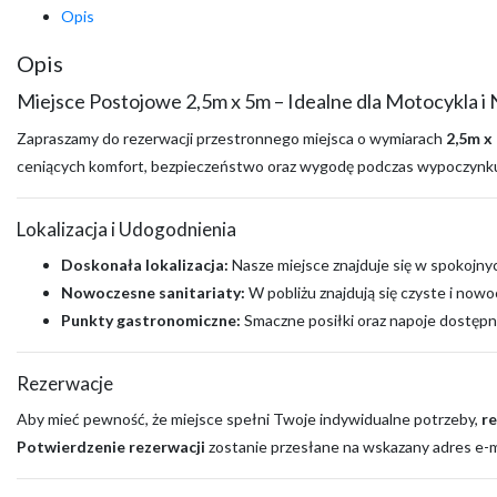
Opis
Opis
Miejsce Postojowe 2,5m x 5m – Idealne dla Motocykla i
Zapraszamy do rezerwacji przestronnego miejsca o wymiarach
2,5m x
ceniących komfort, bezpieczeństwo oraz wygodę podczas wypoczynku
Lokalizacja i Udogodnienia
Doskonała lokalizacja:
Nasze miejsce znajduje się w spokojnyc
Nowoczesne sanitariaty:
W pobliżu znajdują się czyste i nowo
Punkty gastronomiczne:
Smaczne posiłki oraz napoje dostępne
Rezerwacje
Aby mieć pewność, że miejsce spełni Twoje indywidualne potrzeby,
r
Potwierdzenie rezerwacji
zostanie przesłane na wskazany adres e-ma