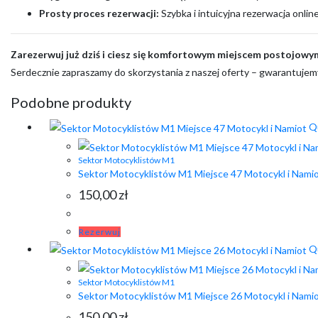
Prosty proces rezerwacji:
Szybka i intuicyjna rezerwacja onlin
Zarezerwuj już dziś i ciesz się komfortowym miejscem postojowy
Serdecznie zapraszamy do skorzystania z naszej oferty – gwarantujem
Podobne produkty
Qu
Sektor Motocyklistów M1
Sektor Motocyklistów M1 Miejsce 47 Motocykl i Nami
150,00
zł
Rezerwuj
Qu
Sektor Motocyklistów M1
Sektor Motocyklistów M1 Miejsce 26 Motocykl i Nami
150,00
zł