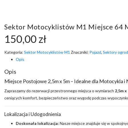
Sektor Motocyklistów M1 Miejsce 64 
150,00
zł
Kategoria:
Sektor Motocyklistów M1
Znaczniki:
Pojazd
,
Sektory ogro
Opis
Opis
Miejsce Postojowe 2,5m x 5m – Idealne dla Motocykla i
Zapraszamy do rezerwacji przestronnego miejsca o wymiarach
2,5m x
ceniących komfort, bezpieczeństwo oraz wygodę podczas wypoczynku
Lokalizacja i Udogodnienia
Doskonała lokalizacja:
Nasze miejsce znajduje się w spokojnyc