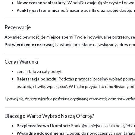
Nowoczesne sanitariaty:
W pobliżu znajdują się czyste i nowo
Punkty gastronomiczne:
Smaczne posiłki oraz napoje dostępne
Rezerwacje
Aby mieć pewność, że miejsce spełni Twoje indywidualne potrzeby,
r
Potwierdzenie rezerwacji
zostanie przesłane na wskazany adres e-ma
Cena i Warunki
cena stała za cały pobyt,
Rejestracja pojazdu:
Podczas płatności prosimy wpisać poprawny
ostatnią chwilę, wpisz „xxx”. W takim przypadku umożliwiamy p
Upewnij się, że przy wjeździe posiadasz oryginalną rezerwację oraz potwierdz
Dlaczego Warto Wybrać Naszą Ofertę?
Bezpieczeństwo i komfort:
Spokojne miejsce z dala od zgiełku
Wygodne udogodnienia:
Dostęp do nowoczesnych sanitariató