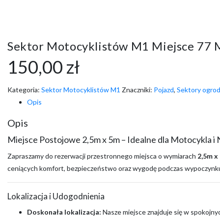
Sektor Motocyklistów M1 Miejsce 77 
150,00
zł
Kategoria:
Sektor Motocyklistów M1
Znaczniki:
Pojazd
,
Sektory ogro
Opis
Opis
Miejsce Postojowe 2,5m x 5m – Idealne dla Motocykla i
Zapraszamy do rezerwacji przestronnego miejsca o wymiarach
2,5m x
ceniących komfort, bezpieczeństwo oraz wygodę podczas wypoczynku
Lokalizacja i Udogodnienia
Doskonała lokalizacja:
Nasze miejsce znajduje się w spokojnyc