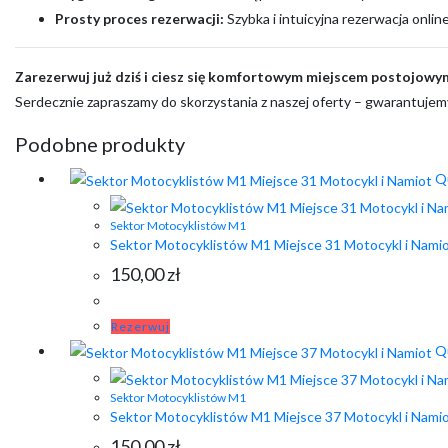
Prosty proces rezerwacji:
Szybka i intuicyjna rezerwacja onlin
Zarezerwuj już dziś i ciesz się komfortowym miejscem postojowy
Serdecznie zapraszamy do skorzystania z naszej oferty – gwarantujem
Podobne produkty
Qu
Sektor Motocyklistów M1
Sektor Motocyklistów M1 Miejsce 31 Motocykl i Nami
150,00
zł
Rezerwuj
Qu
Sektor Motocyklistów M1
Sektor Motocyklistów M1 Miejsce 37 Motocykl i Nami
150,00
zł