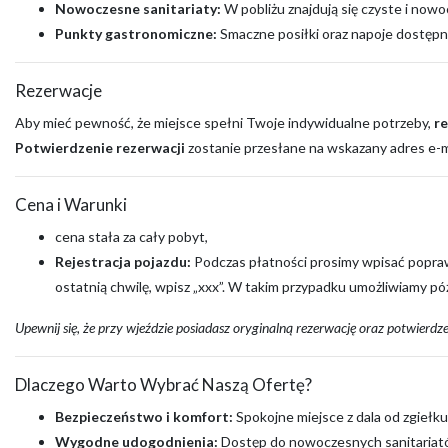
Nowoczesne sanitariaty:
W pobliżu znajdują się czyste i nowo
Punkty gastronomiczne:
Smaczne posiłki oraz napoje dostępne
Rezerwacje
Aby mieć pewność, że miejsce spełni Twoje indywidualne potrzeby,
r
Potwierdzenie rezerwacji
zostanie przesłane na wskazany adres e-ma
Cena i Warunki
cena stała za cały pobyt,
Rejestracja pojazdu:
Podczas płatności prosimy wpisać poprawny
ostatnią chwilę, wpisz „xxx”. W takim przypadku umożliwiamy p
Upewnij się, że przy wjeździe posiadasz oryginalną rezerwację oraz potwierdz
Dlaczego Warto Wybrać Naszą Ofertę?
Bezpieczeństwo i komfort:
Spokojne miejsce z dala od zgiełku
Wygodne udogodnienia:
Dostęp do nowoczesnych sanitariató