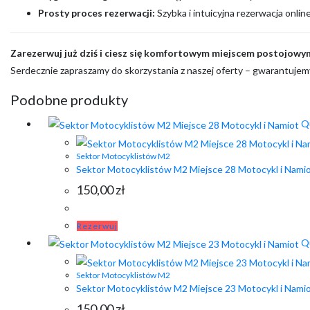
Prosty proces rezerwacji:
Szybka i intuicyjna rezerwacja onlin
Zarezerwuj już dziś i ciesz się komfortowym miejscem postojowy
Serdecznie zapraszamy do skorzystania z naszej oferty – gwarantujem
Podobne produkty
Qu
Sektor Motocyklistów M2
Sektor Motocyklistów M2 Miejsce 28 Motocykl i Nami
150,00
zł
Rezerwuj
Qu
Sektor Motocyklistów M2
Sektor Motocyklistów M2 Miejsce 23 Motocykl i Nami
150,00
zł