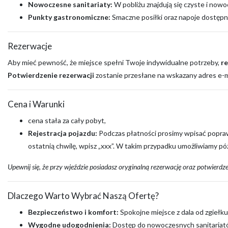
Nowoczesne sanitariaty:
W pobliżu znajdują się czyste i nowo
Punkty gastronomiczne:
Smaczne posiłki oraz napoje dostępne
Rezerwacje
Aby mieć pewność, że miejsce spełni Twoje indywidualne potrzeby,
r
Potwierdzenie rezerwacji
zostanie przesłane na wskazany adres e-ma
Cena i Warunki
cena stała za cały pobyt,
Rejestracja pojazdu:
Podczas płatności prosimy wpisać poprawny
ostatnią chwilę, wpisz „xxx”. W takim przypadku umożliwiamy p
Upewnij się, że przy wjeździe posiadasz oryginalną rezerwację oraz potwierdz
Dlaczego Warto Wybrać Naszą Ofertę?
Bezpieczeństwo i komfort:
Spokojne miejsce z dala od zgiełku
Wygodne udogodnienia:
Dostęp do nowoczesnych sanitariató