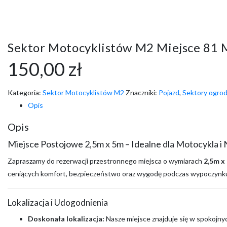
Sektor Motocyklistów M2 Miejsce 81 
150,00
zł
Kategoria:
Sektor Motocyklistów M2
Znaczniki:
Pojazd
,
Sektory ogro
Opis
Opis
Miejsce Postojowe 2,5m x 5m – Idealne dla Motocykla i
Zapraszamy do rezerwacji przestronnego miejsca o wymiarach
2,5m x
ceniących komfort, bezpieczeństwo oraz wygodę podczas wypoczynku
Lokalizacja i Udogodnienia
Doskonała lokalizacja:
Nasze miejsce znajduje się w spokojnyc