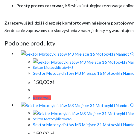
Prosty proces rezerwacji:
Szybka i intuicyjna rezerwacja onlin
Zarezerwuj już dziś i ciesz się komfortowym miejscem postojowy
Serdecznie zapraszamy do skorzystania z naszej oferty – gwarantujem
Podobne produkty
Qu
Sektor Motocyklistów M3
Sektor Motocyklistów M3 Miejsce 16 Motocykl i Nami
150,00
zł
Rezerwuj
Qu
Sektor Motocyklistów M3
Sektor Motocyklistów M3 Miejsce 31 Motocykl i Nami
150,00
zł