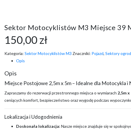
Sektor Motocyklistów M3 Miejsce 39 
150,00
zł
Kategoria:
Sektor Motocyklistów M3
Znaczniki:
Pojazd
,
Sektory ogro
Opis
Opis
Miejsce Postojowe 2,5m x 5m – Idealne dla Motocykla i
Zapraszamy do rezerwacji przestronnego miejsca o wymiarach
2,5m x
ceniących komfort, bezpieczeństwo oraz wygodę podczas wypoczynku
Lokalizacja i Udogodnienia
Doskonała lokalizacja:
Nasze miejsce znajduje się w spokojnyc