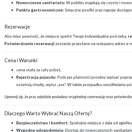
Nowoczesne sanitariaty:
W pobliżu znajdują się czyste i nowo
Punkty gastronomiczne:
Smaczne posiłki oraz napoje dostępne
Rezerwacje
Aby mieć pewność, że miejsce spełni Twoje indywidualne potrzeby,
r
Potwierdzenie rezerwacji
zostanie przesłane na wskazany adres e-ma
Cena i Warunki
cena stała za cały pobyt,
Rejestracja pojazdu:
Podczas płatności prosimy wpisać poprawny
ostatnią chwilę, wpisz „xxx”. W takim przypadku umożliwiamy p
Upewnij się, że przy wjeździe posiadasz oryginalną rezerwację oraz potwierdz
Dlaczego Warto Wybrać Naszą Ofertę?
Bezpieczeństwo i komfort:
Spokojne miejsce z dala od zgiełku
Wygodne udogodnienia:
Dostęp do nowoczesnych sanitariató