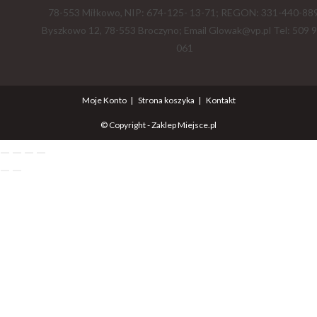
78-553 Miłkowo, NIP: 674-125- 13-71; REGON: 331-440-889
Byszkowo 12, 78-553 Broczyno; Email Glowak@vp.pl Tel: 509 
061
Moje Konto
Strona koszyka
Kontakt
© Copyright - Zaklep Miejsce.pl