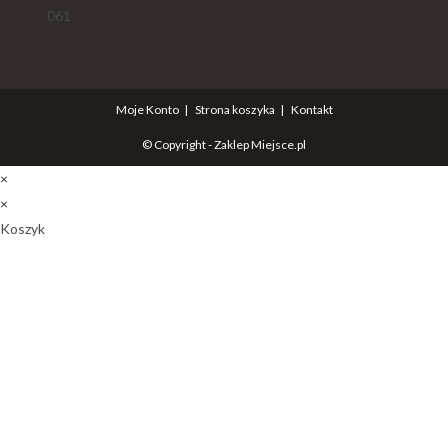
061
Moje Konto
Strona koszyka
Kontakt
© Copyright - Zaklep Miejsce.pl
×
×
Koszyk