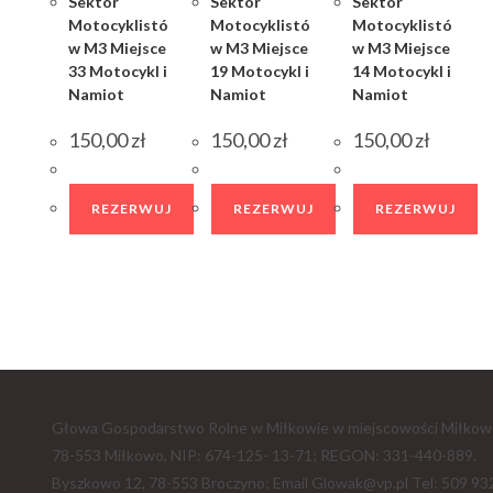
Sektor
Sektor
Sektor
Motocyklistó
Motocyklistó
Motocyklistó
w M3 Miejsce
w M3 Miejsce
w M3 Miejsce
33 Motocykl i
19 Motocykl i
14 Motocykl i
Namiot
Namiot
Namiot
150,00
zł
150,00
zł
150,00
zł
REZERWUJ
REZERWUJ
REZERWUJ
Głowa Gospodarstwo Rolne w Miłkowie w miejscowości Miłkow
78-553 Miłkowo, NIP: 674-125- 13-71; REGON: 331-440-889.
Byszkowo 12, 78-553 Broczyno; Email Glowak@vp.pl Tel: 509 93