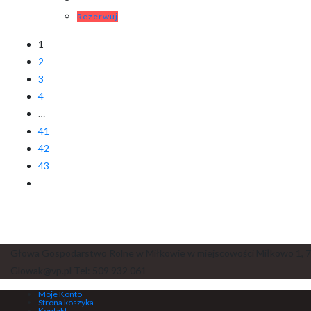
Rezerwuj
1
2
3
4
…
41
42
43
Głowa Gospodarstwo Rolne w Miłkowie w miejscowości Miłkowo 1, 7
Glowak@vp.pl Tel: 509 932 061
Moje Konto
Strona koszyka
Kontakt