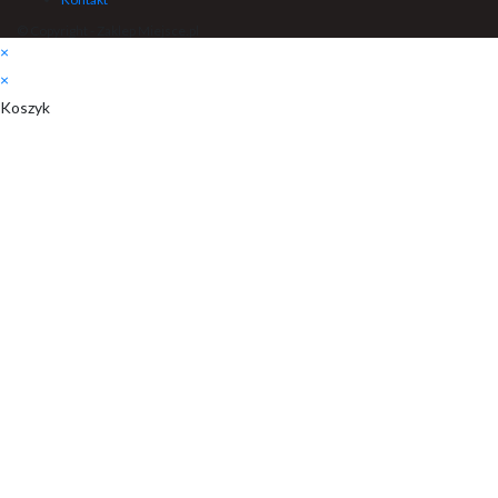
© Copyright - Zaklep Miejsce.pl
×
×
Koszyk