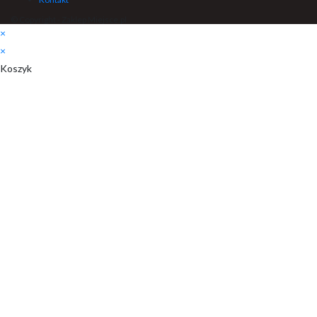
© Copyright - Zaklep Miejsce.pl
×
×
Koszyk