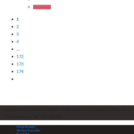
Rezerwuj
1
2
3
4
…
172
173
174
Głowa Gospodarstwo Rolne w Miłkowie w miejscowości Miłkowo 1, 7
Glowak@vp.pl Tel: 509 932 061
Moje Konto
Strona koszyka
Kontakt