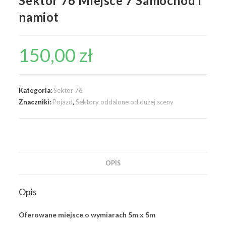
Sektor 76 Miejsce 7 Samochód i
namiot
150,00
zł
Kategoria:
Sektor 76
Znaczniki:
Pojazd
,
Sektory oddalone od dużej sceny
OPIS
Opis
Oferowane miejsce o wymiarach 5m x 5m