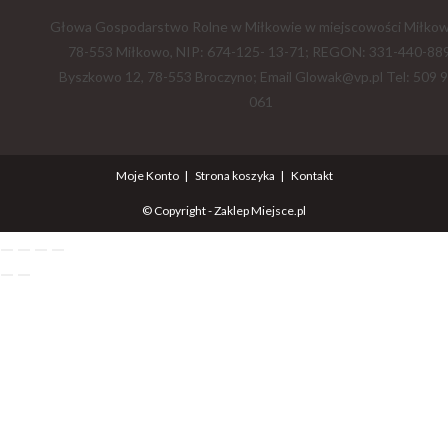
Głowa Gospodarstwo Rolne w Miłkowie w miejscowości Miłkow
78-553 Miłkowo, NIP: 674-125- 13-71; REGON: 331-440-889
Byszkowo 12, 78-553 Broczyno; Email Glowak@vp.pl Tel: 509 
061
Moje Konto
Strona koszyka
Kontakt
© Copyright - Zaklep Miejsce.pl