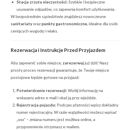
Stacja zrzutu nieczystości:
Szybkie i bezpieczne
usuwanie odpadów, co zapewnia komfort użytkowania.
W bezpośrednim sąsiedztwie znajdziesz nowoczesne
sanitariaty
oraz
punkty gastronomiczne
, idealne dla osób
ceniących wygodę i relaks.
Rezerwacja i Instrukcje Przed Przyjazdem
Aby zapewnić sobie miejsce,
zarezerwuj
już dziś! Nasz
prosty proces rezerwacji gwarantuje, że Twoje miejsce
postojowe będzie gotowe na przyjazd:
Potwierdzenie rezerwacji:
Wyślij informację na
wskazany adres e-mail i okaż ją przy wjeździe.
Rejestracja pojazdu:
Podczas płatności wpisz dokładny
numer rejestracyjny. W razie wątpliwości możesz wpisać
„xxx” – zmiana numeru jest możliwa online, a
przypomnienie otrzymasz e-mailem.