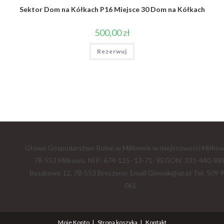
Sektor Dom na Kółkach P16 Miejsce 30 Dom na Kółkach
500,00
zł
Rezerwuj
Głowa Gospodarstwo Rolne w Miłkowie w miejscowości Miłkow
78-553 Miłkowo, NIP: 674-125- 13-71; REGON: 331-440-889
Byszkowo 12, 78-553 Broczyno; Email Glowak@vp.pl Tel: 509 
061
Moje Konto
Strona koszyka
Kontakt