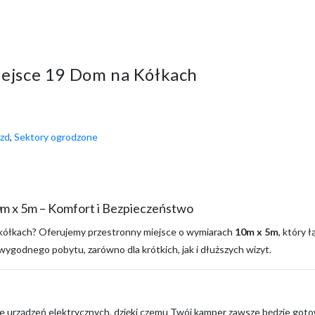
ejsce 19 Dom na Kółkach
azd
,
Sektory ogrodzone
0m x 5m – Komfort i Bezpieczeństwo
 kółkach? Oferujemy przestronny miejsce o wymiarach
10m x 5m
, który 
ygodnego pobytu, zarówno dla krótkich, jak i dłuższych wizyt.
urządzeń elektrycznych, dzięki czemu Twój kamper zawsze będzie gotow