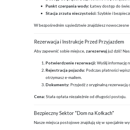
Punkt czerpania wody:
Łatwy dostęp do śwież
Stacja zrzutu nieczystości:
Szybkie i bezpiec
W bezpośrednim sąsiedztwie znajdziesz nowoczesne
Rezerwacja i Instrukcje Przed Przyjazdem
Aby zapewnić sobie miejsce,
zarezerwuj
już dziś! Na
Potwierdzenie rezerwacji:
Wyślij informację n
Rejestracja pojazdu:
Podczas płatności wpisz 
otrzymasz e-mailem.
Dokumenty:
Przyjedź z oryginalną rezerwacją
Cena:
Stała opłata niezależnie od długości postoju.
Bezpieczny Sektor “Dom na Kołkach”
Nasze miejsca postojowe znajdują się w specjalnie w