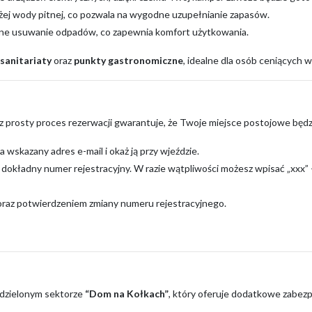
ej wody pitnej, co pozwala na wygodne uzupełnianie zapasów.
zne usuwanie odpadów, co zapewnia komfort użytkowania.
sanitariaty
oraz
punkty gastronomiczne
, idealne dla osób ceniących w
sz prosty proces rezerwacji gwarantuje, że Twoje miejsce postojowe będz
a wskazany adres e-mail i okaż ją przy wjeździe.
dokładny numer rejestracyjny. W razie wątpliwości możesz wpisać „xxx” 
 oraz potwierdzeniem zmiany numeru rejestracyjnego.
ydzielonym sektorze
“Dom na Kołkach”
, który oferuje dodatkowe zabezp