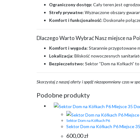
Ograniczony dostęp:
Cały teren jest ogrodzo
Strefy prywatne:
Wyznaczone obszary gwarant
Komfort i funkcjonalność:
Doskonałe połącze
Dlaczego Warto Wybrać Nasz miejsce na Po
Komfort i wygoda:
Starannie przygotowane m
Lokalizacja:
Bliskość nowoczesnych sanitaria
Bezpieczeństwo:
Sektor “Dom na Kołkach” to 
Skorzystaj z naszej oferty i spędź niezapomniany czas w spo
Podobne produkty
Sektor Dom na Kółkach P6
Sektor Dom na Kółkach P6 Miejsce 3
600,00
zł