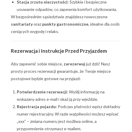
Stacja zrzutu nieczystości:
Szybkie i bezpieczne
usuwanie odpadów, co zapewnia komfort użytkowania.
W bezpośrednim sąsiedztwie znajdziesz nowoczesne
sanitariaty
oraz
punkty gastronomiczne
, idealne dla osób
ceniących wygodę i relaks.
Rezerwacja i Instrukcje Przed Przyjazdem
Aby zapewnić sobie miejsce,
zarezerwuj
już dziś! Nasz
prosty proces rezerwacji gwarantuje, że Twoje miejsce
postojowe będzie gotowe na przyjazd:
Potwierdzenie rezerwacji:
Wyślij informację na
wskazany adres e-mail i okaż ją przy wjeździe.
Rejestracja pojazdu:
Podczas płatności wpisz dokładny
numer rejestracyjny. W razie wątpliwości możesz wpisać
„xxx” – zmiana numeru jest możliwa online, a
przypomnienie otrzymasz e-mailem.