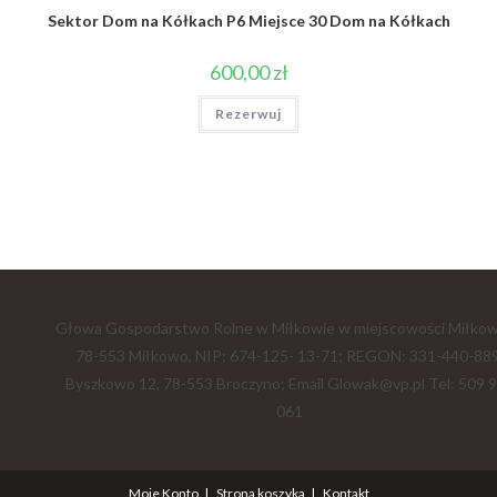
Sektor Dom na Kółkach P6 Miejsce 30 Dom na Kółkach
600,00
zł
Rezerwuj
Głowa Gospodarstwo Rolne w Miłkowie w miejscowości Miłkow
78-553 Miłkowo, NIP: 674-125- 13-71; REGON: 331-440-889
Byszkowo 12, 78-553 Broczyno; Email Glowak@vp.pl Tel: 509 
061
Moje Konto
Strona koszyka
Kontakt