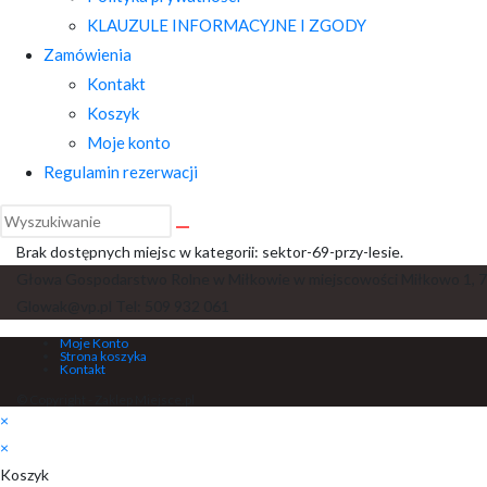
KLAUZULE INFORMACYJNE I ZGODY
Zamówienia
Kontakt
Koszyk
Moje konto
Regulamin rezerwacji
Brak dostępnych miejsc w kategorii: sektor-69-przy-lesie.
Głowa Gospodarstwo Rolne w Miłkowie w miejscowości Miłkowo 1, 7
Glowak@vp.pl Tel: 509 932 061
Moje Konto
Strona koszyka
Kontakt
© Copyright - Zaklep Miejsce.pl
×
×
Koszyk