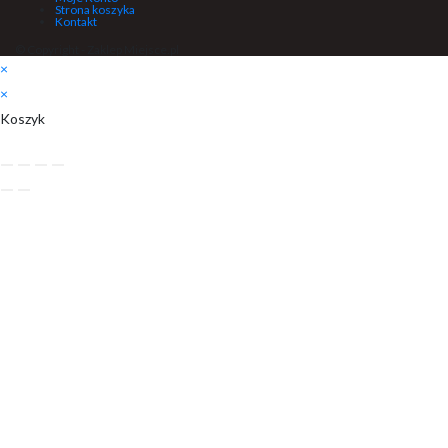
Strona koszyka
Kontakt
© Copyright - Zaklep Miejsce.pl
×
×
Koszyk